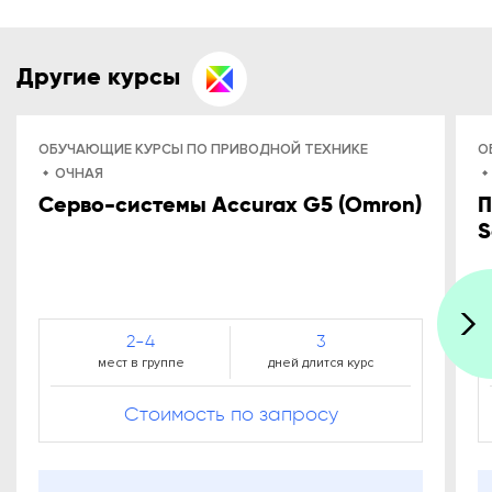
Другие курсы
ОБУЧАЮЩИЕ КУРСЫ ПО ПРИВОДНОЙ ТЕХНИКЕ
О
ОЧНАЯ
Серво-системы Accurax G5 (Omron)
П
S
2-4
3
мест
в группе
дней
длится курс
Стоимость по запросу