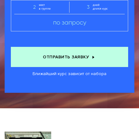
мест
дней
2
3
в группе
длится курс
по запросу
ОТПРАВИТЬ ЗАЯВКУ
Ближайший курс зависит от набора